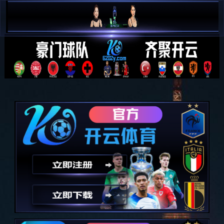
首页
内地
蔡徐坤2026KUN全球巡回演唱会/球王会体育
蔡徐坤2026KUN全球巡回演唱会/球王会体育
RHYMASTIC
2026-04-14 11:57:33
40182
蔡徐坤今日巡演芝加哥站演唱会造型图集，身穿ZEGNA 红
毯系列亮相，洛杉矶旧金山达拉斯之后第四站巡演，现场状
态优越，利落时髦，松弛潇洒，主打一个硬帅！