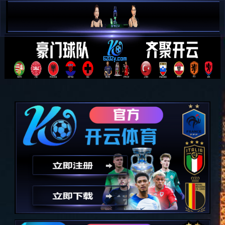
球王会|体育五大联赛最新战报网站
陈丽君发长文谈我的大观园/球王会体
育
RHYMASTIC
阅读6367次
徐明浩starcrossingnight突破400万
收藏/球王会体育